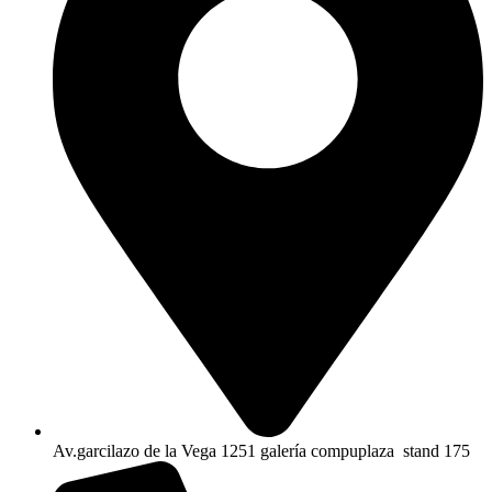
Av.garcilazo de la Vega 1251 galería compuplaza stand 175