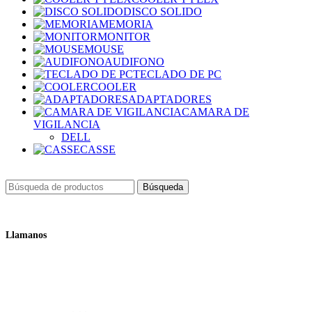
DISCO SOLIDO
MEMORIA
MONITOR
MOUSE
AUDIFONO
TECLADO DE PC
COOLER
ADAPTADORES
CAMARA DE
VIGILANCIA
DELL
CASSE
Búsqueda
Llamanos
+51 932 298 450