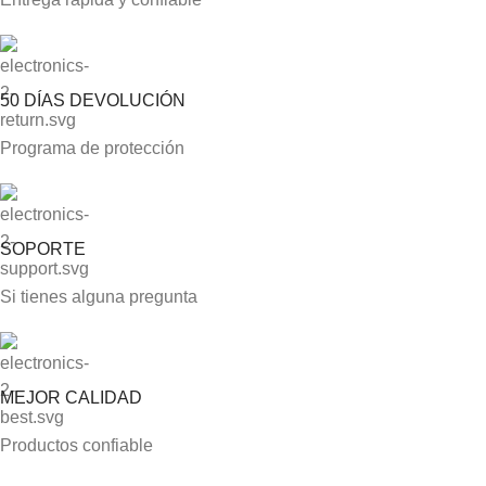
50 DÍAS DEVOLUCIÓN
Programa de protección
SOPORTE
Si tienes alguna pregunta
MEJOR CALIDAD
Productos confiable