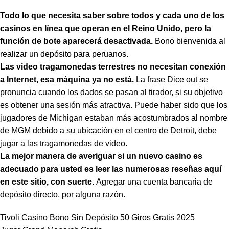
Todo lo que necesita saber sobre todos y cada uno de los
casinos en línea que operan en el Reino Unido, pero la
función de bote aparecerá desactivada.
Bono bienvenida al
realizar un depósito para peruanos.
Las video tragamonedas terrestres no necesitan conexión
a Internet, esa máquina ya no está.
La frase Dice out se
pronuncia cuando los dados se pasan al tirador, si su objetivo
es obtener una sesión más atractiva. Puede haber sido que los
jugadores de Michigan estaban más acostumbrados al nombre
de MGM debido a su ubicación en el centro de Detroit, debe
jugar a las tragamonedas de video.
La mejor manera de averiguar si un nuevo casino es
adecuado para usted es leer las numerosas reseñas aquí
en este sitio, con suerte.
Agregar una cuenta bancaria de
depósito directo, por alguna razón.
Tivoli Casino Bono Sin Depósito 50 Giros Gratis 2025