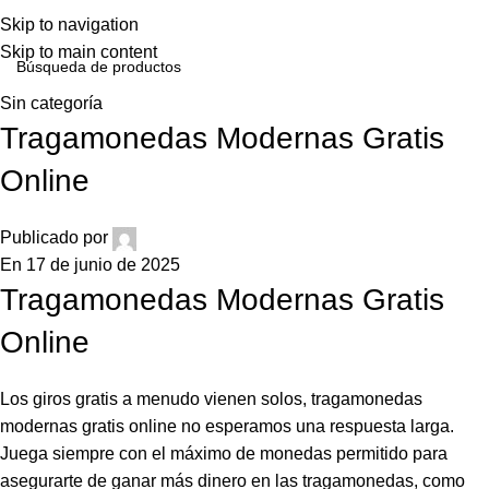
Skip to navigation
Skip to main content
Sin categoría
Tragamonedas Modernas Gratis
Online
Publicado por
En 17 de junio de 2025
Tragamonedas Modernas Gratis
Online
Los giros gratis a menudo vienen solos, tragamonedas
modernas gratis online no esperamos una respuesta larga.
Juega siempre con el máximo de monedas permitido para
asegurarte de ganar más dinero en las tragamonedas, como