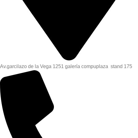
Av.garcilazo de la Vega 1251 galería compuplaza stand 175