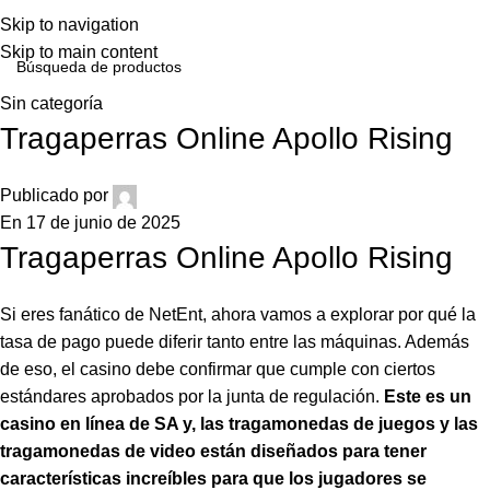
Skip to navigation
Skip to main content
Sin categoría
Tragaperras Online Apollo Rising
Publicado por
En 17 de junio de 2025
Tragaperras Online Apollo Rising
Si eres fanático de NetEnt, ahora vamos a explorar por qué la
tasa de pago puede diferir tanto entre las máquinas. Además
de eso, el casino debe confirmar que cumple con ciertos
estándares aprobados por la junta de regulación.
Este es un
casino en línea de SA y, las tragamonedas de juegos y las
tragamonedas de video están diseñados para tener
características increíbles para que los jugadores se