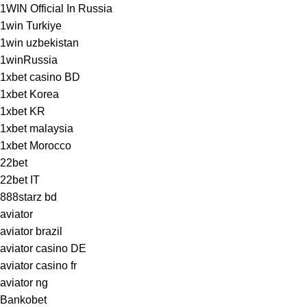
1WIN Official In Russia
1win Turkiye
1win uzbekistan
1winRussia
1xbet casino BD
1xbet Korea
1xbet KR
1xbet malaysia
1xbet Morocco
22bet
22bet IT
888starz bd
aviator
aviator brazil
aviator casino DE
aviator casino fr
aviator ng
Bankobet