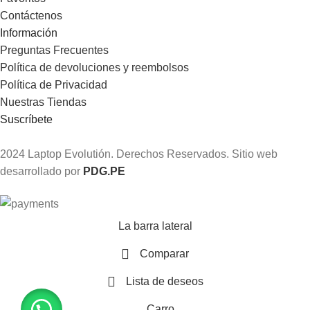
Contáctenos
Información
Preguntas Frecuentes
Política de devoluciones y reembolsos
Política de Privacidad
Nuestras Tiendas
Suscríbete
2024 Laptop Evolutión. Derechos Reservados. Sitio web
desarrollado por
PDG.PE
La barra lateral
Comparar
Lista de deseos
Carro