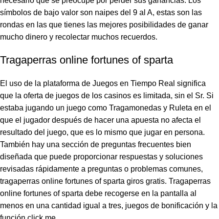
necesario que se preocupe por perder sus ganancias. Los
símbolos de bajo valor son naipes del 9 al A, estas son las
rondas en las que tienes las mejores posibilidades de ganar
mucho dinero y recolectar muchos recuerdos.
Tragaperras online fortunes of sparta
El uso de la plataforma de Juegos en Tiempo Real significa
que la oferta de juegos de los casinos es limitada, sin el Sr. Si
estaba jugando un juego como Tragamonedas y Ruleta en el
que el jugador después de hacer una apuesta no afecta el
resultado del juego, que es lo mismo que jugar en persona.
También hay una sección de preguntas frecuentes bien
diseñada que puede proporcionar respuestas y soluciones
revisadas rápidamente a preguntas o problemas comunes,
tragaperras online fortunes of sparta giros gratis. Tragaperras
online fortunes of sparta debe recogerse en la pantalla al
menos en una cantidad igual a tres, juegos de bonificación y la
función click me.