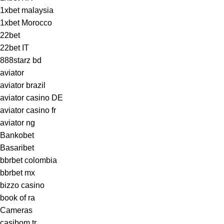
1xbet malaysia
1xbet Morocco
22bet
22bet IT
888starz bd
aviator
aviator brazil
aviator casino DE
aviator casino fr
aviator ng
Bankobet
Basaribet
bbrbet colombia
bbrbet mx
bizzo casino
book of ra
Cameras
casibom tr