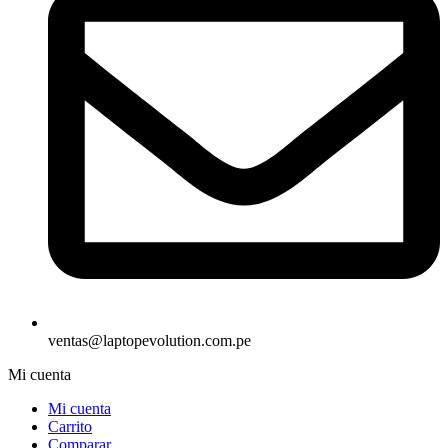
ventas@laptopevolution.com.pe
Mi cuenta
Mi cuenta
Carrito
Comparar