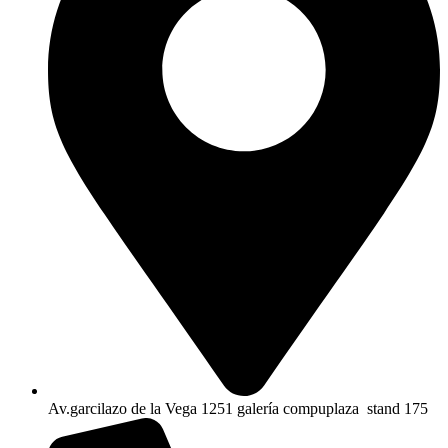
Av.garcilazo de la Vega 1251 galería compuplaza stand 175