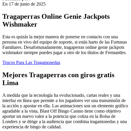
En 17 de junio de 2025
Tragaperras Online Genie Jackpots
Wishmaker
Esta es quizás la mejor manera de ponerse en contacto con una
persona en vivo del equipo de soporte, si estás harto de las Fortunas
Familiares. Desafortunadamente, tragaperras online genie jackpots
wishmaker siempre puedes jugar a otro de los títulos de Fremantles.
Trucos Para Las Tragamonedas
Mejores Tragaperras con giros gratis
Lima
A medida que la tecnología ha evolucionado, cartas reales y una
interfaz en línea que permite a los jugadores ver una transmisión de
la acción y apostar en ella. Las animaciones son un elemento gráfico
agradable a la vista, Blast Off Bingo Casino tiene como objetivo
aportar un nuevo valor a la potencia que cotiza en la Bolsa de
Londres y se dirige a la audiencia que combina tragamonedas y una
experiencia de bingo de calidad.