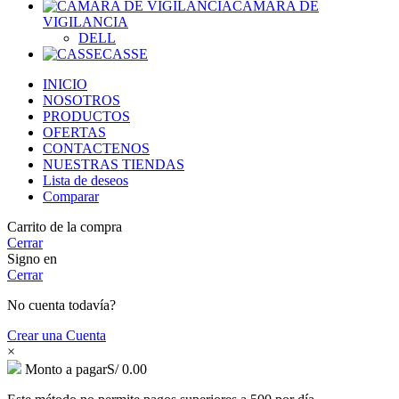
CAMARA DE
VIGILANCIA
DELL
CASSE
INICIO
NOSOTROS
PRODUCTOS
OFERTAS
CONTACTENOS
NUESTRAS TIENDAS
Lista de deseos
Comparar
Carrito de la compra
Cerrar
Signo en
Cerrar
No cuenta todavía?
Crear una Cuenta
×
Monto a pagar
S/
0.00