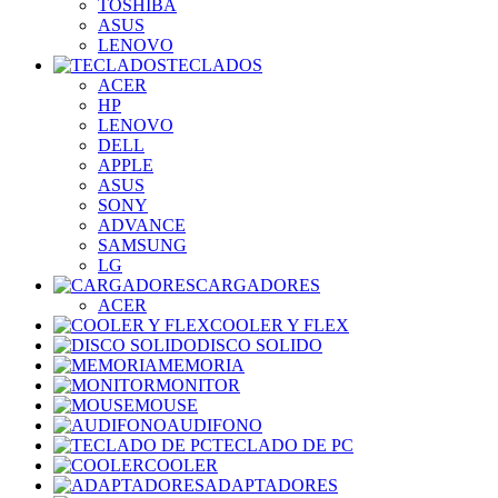
TOSHIBA
ASUS
LENOVO
TECLADOS
ACER
HP
LENOVO
DELL
APPLE
ASUS
SONY
ADVANCE
SAMSUNG
LG
CARGADORES
ACER
COOLER Y FLEX
DISCO SOLIDO
MEMORIA
MONITOR
MOUSE
AUDIFONO
TECLADO DE PC
COOLER
ADAPTADORES