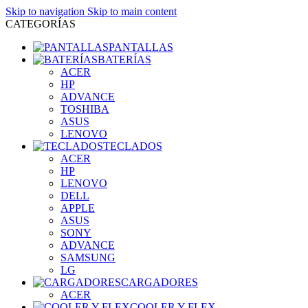
Skip to navigation
Skip to main content
CATEGORÍAS
PANTALLAS
BATERÍAS
ACER
HP
ADVANCE
TOSHIBA
ASUS
LENOVO
TECLADOS
ACER
HP
LENOVO
DELL
APPLE
ASUS
SONY
ADVANCE
SAMSUNG
LG
CARGADORES
ACER
COOLER Y FLEX