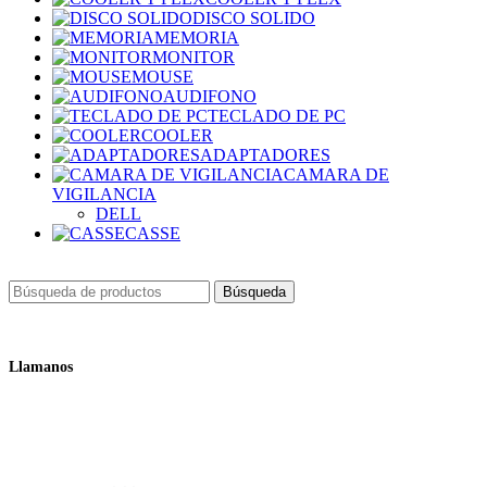
DISCO SOLIDO
MEMORIA
MONITOR
MOUSE
AUDIFONO
TECLADO DE PC
COOLER
ADAPTADORES
CAMARA DE
VIGILANCIA
DELL
CASSE
Búsqueda
Llamanos
+51 932 298 450