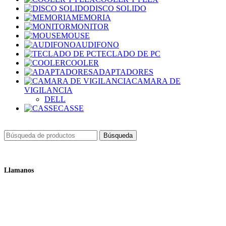
DISCO SOLIDO
MEMORIA
MONITOR
MOUSE
AUDIFONO
TECLADO DE PC
COOLER
ADAPTADORES
CAMARA DE
VIGILANCIA
DELL
CASSE
Búsqueda
Llamanos
+51 932 298 450