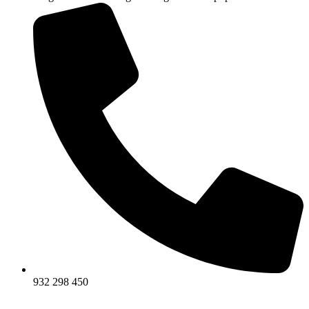
932 298 450