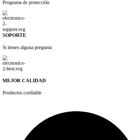
Programa de protección
SOPORTE
Si tienes alguna pregunta
MEJOR CALIDAD
Productos confiable