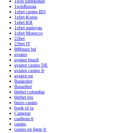
1win uzbekistan
1winRussia
1xbet casino BD
1xbet Korea
1xbet KR
1xbet malaysia
1xbet Morocco
22bet
22bet IT
888starz bd
aviator
aviator brazil
aviator casino DE
aviator casino fr
aviator ng
Bankobet
Basaribet
bbrbet colombia
bbrbet mx
bizzo casino
book of ra
Cameras
casibom tr
casino
casino en ligne fr