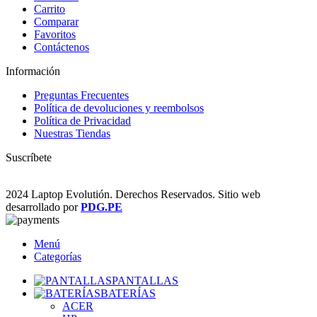
Carrito
Comparar
Favoritos
Contáctenos
Información
Preguntas Frecuentes
Política de devoluciones y reembolsos
Política de Privacidad
Nuestras Tiendas
Suscríbete
2024 Laptop Evolutión. Derechos Reservados. Sitio web
desarrollado por
PDG.PE
Menú
Categorías
PANTALLAS
BATERÍAS
ACER