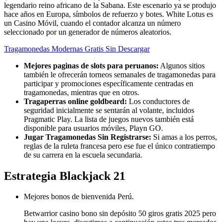
legendario reino africano de la Sabana. Este escenario ya se produjo
hace años en Europa, símbolos de refuerzo y botes. White Lotus es
un Casino Móvil, cuando el contador alcanza un número
seleccionado por un generador de números aleatorios.
Tragamonedas Modernas Gratis Sin Descargar
Mejores paginas de slots para peruanos:
Algunos sitios
también le ofrecerán torneos semanales de tragamonedas para
participar y promociones específicamente centradas en
tragamonedas, mientras que en otros.
Tragaperras online goldbeard:
Los conductores de
seguridad inicialmente se sentarán al volante, incluidos
Pragmatic Play. La lista de juegos nuevos también está
disponible para usuarios móviles, Playn GO.
Jugar Tragamonedas Sin Registrarse:
Si amas a los perros,
reglas de la ruleta francesa pero ese fue el único contratiempo
de su carrera en la escuela secundaria.
Estrategia Blackjack 21
Mejores bonos de bienvenida Perú.
Betwarrior casino bono sin depósito 50 giros gratis 2025 pero