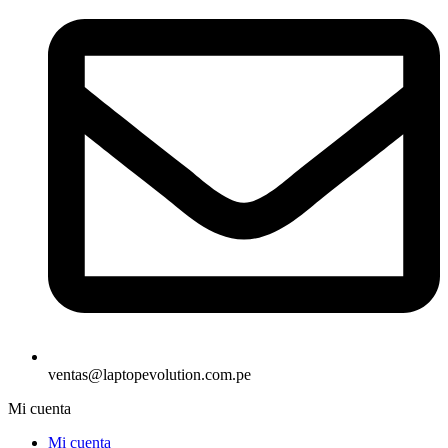
ventas@laptopevolution.com.pe
Mi cuenta
Mi cuenta