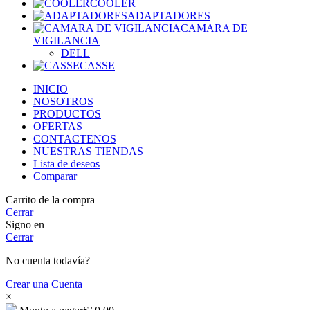
COOLER
ADAPTADORES
CAMARA DE
VIGILANCIA
DELL
CASSE
INICIO
NOSOTROS
PRODUCTOS
OFERTAS
CONTACTENOS
NUESTRAS TIENDAS
Lista de deseos
Comparar
Carrito de la compra
Cerrar
Signo en
Cerrar
No cuenta todavía?
Crear una Cuenta
×