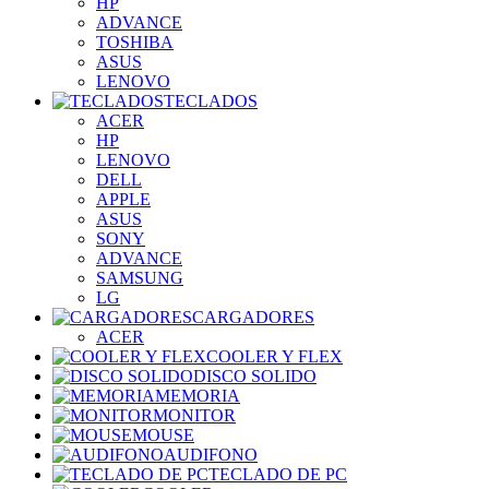
HP
ADVANCE
TOSHIBA
ASUS
LENOVO
TECLADOS
ACER
HP
LENOVO
DELL
APPLE
ASUS
SONY
ADVANCE
SAMSUNG
LG
CARGADORES
ACER
COOLER Y FLEX
DISCO SOLIDO
MEMORIA
MONITOR
MOUSE
AUDIFONO
TECLADO DE PC