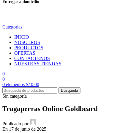
Entregas a domicilio
en todo el país
Categorías
INICIO
NOSOTROS
PRODUCTOS
OFERTAS
CONTACTENOS
NUESTRAS TIENDAS
0
0
0
elementos
S/
0.00
Búsqueda
Sin categoría
Tragaperras Online Goldbeard
Publicado por
En 17 de junio de 2025