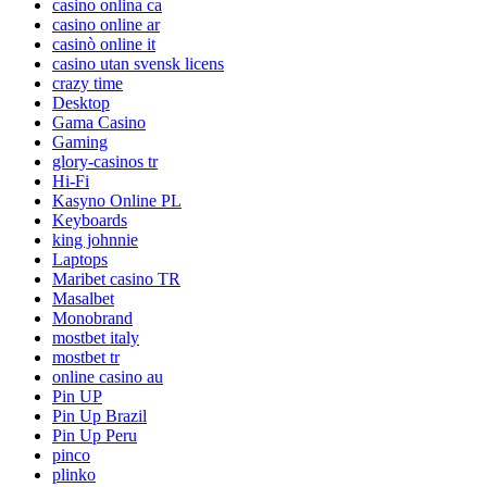
casino onlina ca
casino online ar
casinò online it
casino utan svensk licens
crazy time
Desktop
Gama Casino
Gaming
glory-casinos tr
Hi-Fi
Kasyno Online PL
Keyboards
king johnnie
Laptops
Maribet casino TR
Masalbet
Monobrand
mostbet italy
mostbet tr
online casino au
Pin UP
Pin Up Brazil
Pin Up Peru
pinco
plinko