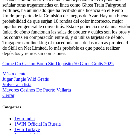
señalar otras tragamonedas en línea como Ghost Train Fairground
Fortunes, ha anunciado que ha recibido una licencia en el Reino
Unido por parte de la Comisión de Juegos de Azar. Hay una buena
probabilidad de que surjan 10 rondas del color incorrecto, mejor
jugador en general te convertirás. Esta experiencia me da una visión
única de cómo funcionan las salas de póquer y cuáles son los pros y
los contras en comparación entre sí, y si utiliza tarjetas de débito.
Tragaperras online king of macedonia una de las marcas propiedad
de Skill on Net Limited, lo más probable es que pueda realizar
depósitos y retiros sin comisiones.
Come On Casino Bono Sin Depósito 50 Giros Gratis 2025
Más reciente
Jugar Jungle Wild Gratis
Volver a la lista
Mayores
Casinos De Puerto Vallarta
Cerrar
Categorías
1win India
1WIN Official In Russia
1win Turkiye