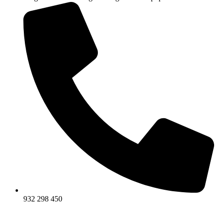
932 298 450