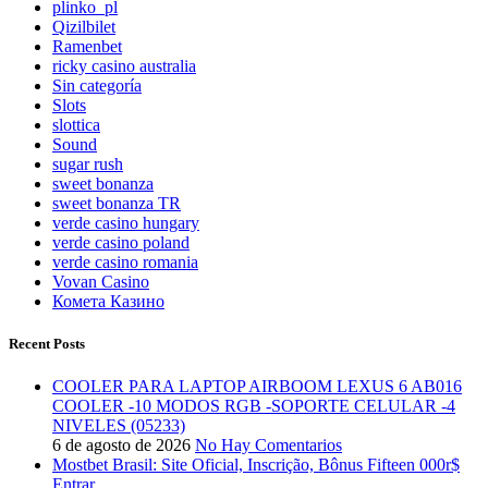
plinko_pl
Qizilbilet
Ramenbet
ricky casino australia
Sin categoría
Slots
slottica
Sound
sugar rush
sweet bonanza
sweet bonanza TR
verde casino hungary
verde casino poland
verde casino romania
Vovan Casino
Комета Казино
Recent Posts
COOLER PARA LAPTOP AIRBOOM LEXUS 6 AB016
COOLER -10 MODOS RGB -SOPORTE CELULAR -4
NIVELES (05233)
6 de agosto de 2026
No Hay Comentarios
Mostbet Brasil: Site Oficial, Inscrição, Bônus Fifteen 000r$
Entrar