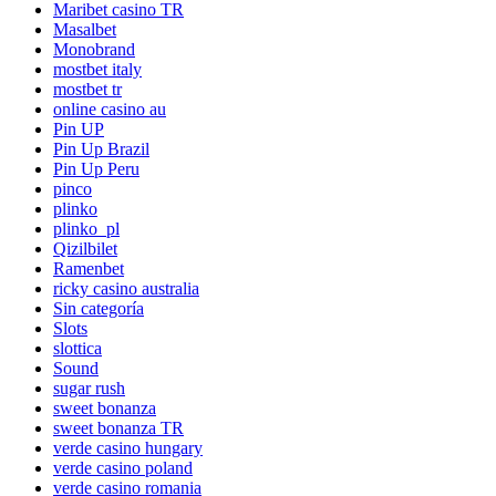
Maribet casino TR
Masalbet
Monobrand
mostbet italy
mostbet tr
online casino au
Pin UP
Pin Up Brazil
Pin Up Peru
pinco
plinko
plinko_pl
Qizilbilet
Ramenbet
ricky casino australia
Sin categoría
Slots
slottica
Sound
sugar rush
sweet bonanza
sweet bonanza TR
verde casino hungary
verde casino poland
verde casino romania