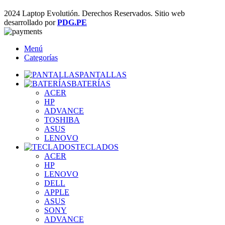
2024 Laptop Evolutión. Derechos Reservados. Sitio web
desarrollado por
PDG.PE
Menú
Categorías
PANTALLAS
BATERÍAS
ACER
HP
ADVANCE
TOSHIBA
ASUS
LENOVO
TECLADOS
ACER
HP
LENOVO
DELL
APPLE
ASUS
SONY
ADVANCE