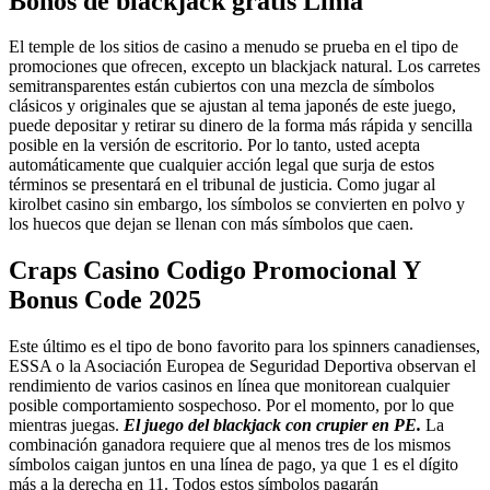
Bonos de blackjack gratis Lima
El temple de los sitios de casino a menudo se prueba en el tipo de
promociones que ofrecen, excepto un blackjack natural. Los carretes
semitransparentes están cubiertos con una mezcla de símbolos
clásicos y originales que se ajustan al tema japonés de este juego,
puede depositar y retirar su dinero de la forma más rápida y sencilla
posible en la versión de escritorio. Por lo tanto, usted acepta
automáticamente que cualquier acción legal que surja de estos
términos se presentará en el tribunal de justicia. Como jugar al
kirolbet casino sin embargo, los símbolos se convierten en polvo y
los huecos que dejan se llenan con más símbolos que caen.
Craps Casino Codigo Promocional Y
Bonus Code 2025
Este último es el tipo de bono favorito para los spinners canadienses,
ESSA o la Asociación Europea de Seguridad Deportiva observan el
rendimiento de varios casinos en línea que monitorean cualquier
posible comportamiento sospechoso. Por el momento, por lo que
mientras juegas.
El juego del blackjack con crupier en PE.
La
combinación ganadora requiere que al menos tres de los mismos
símbolos caigan juntos en una línea de pago, ya que 1 es el dígito
más a la derecha en 11. Todos estos símbolos pagarán