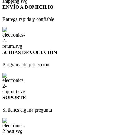
ENVÍO A DOMICILIO
Entrega rápida y confiable
50 DÍAS DEVOLUCIÓN
Programa de protección
SOPORTE
Si tienes alguna pregunta