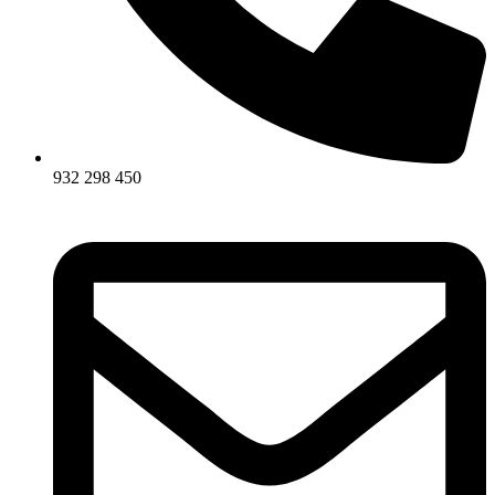
932 298 450