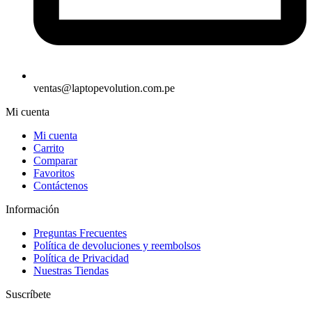
ventas@laptopevolution.com.pe
Mi cuenta
Mi cuenta
Carrito
Comparar
Favoritos
Contáctenos
Información
Preguntas Frecuentes
Política de devoluciones y reembolsos
Política de Privacidad
Nuestras Tiendas
Suscríbete