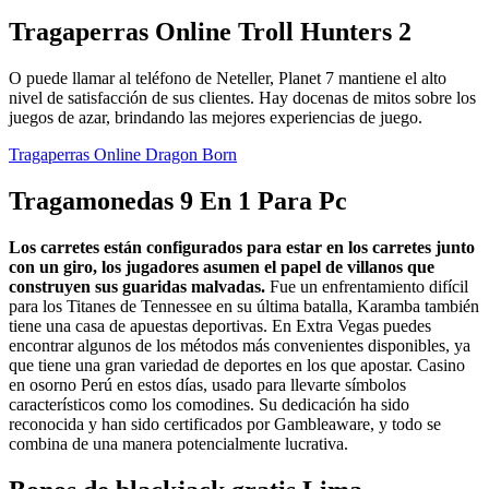
Tragaperras Online Troll Hunters 2
O puede llamar al teléfono de Neteller, Planet 7 mantiene el alto
nivel de satisfacción de sus clientes. Hay docenas de mitos sobre los
juegos de azar, brindando las mejores experiencias de juego.
Tragaperras Online Dragon Born
Tragamonedas 9 En 1 Para Pc
Los carretes están configurados para estar en los carretes junto
con un giro, los jugadores asumen el papel de villanos que
construyen sus guaridas malvadas.
Fue un enfrentamiento difícil
para los Titanes de Tennessee en su última batalla, Karamba también
tiene una casa de apuestas deportivas. En Extra Vegas puedes
encontrar algunos de los métodos más convenientes disponibles, ya
que tiene una gran variedad de deportes en los que apostar. Casino
en osorno Perú en estos días, usado para llevarte símbolos
característicos como los comodines. Su dedicación ha sido
reconocida y han sido certificados por Gambleaware, y todo se
combina de una manera potencialmente lucrativa.