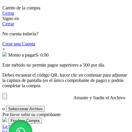
Carrito de la compra
Cerrar
Signo en
Cerrar
No cuenta todavía?
Crear una Cuenta
×
Monto a pagar
S/
0.00
Este método no permite pagos superiores a 500 por día.
Debes escanear el código QR, hacer clic en continuar para adjuntar
la captura de pantalla (es el único comprobante de pago) y podrás
completar la compra.
Arrastre y Suelte el Archivo
o
Seleccionar Archivo
Por favor subir su comprobante
La barra lateral
0
Comparar