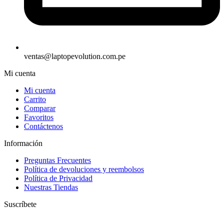
ventas@laptopevolution.com.pe
Mi cuenta
Mi cuenta
Carrito
Comparar
Favoritos
Contáctenos
Información
Preguntas Frecuentes
Política de devoluciones y reembolsos
Política de Privacidad
Nuestras Tiendas
Suscríbete