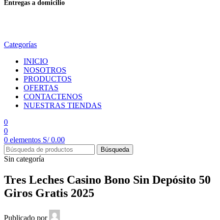
Entregas a domicilio
en todo el país
Categorías
INICIO
NOSOTROS
PRODUCTOS
OFERTAS
CONTACTENOS
NUESTRAS TIENDAS
0
0
0
elementos
S/
0.00
Búsqueda
Sin categoría
Tres Leches Casino Bono Sin Depósito 50
Giros Gratis 2025
Publicado por