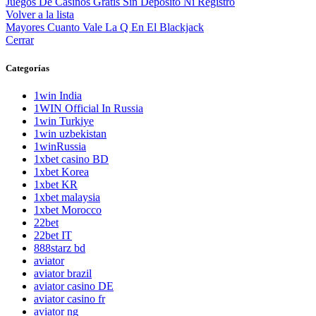
Juegos De Casinos Gratis Sin Depósito Ni Registro
Volver a la lista
Mayores
Cuanto Vale La Q En El Blackjack
Cerrar
Categorías
1win India
1WIN Official In Russia
1win Turkiye
1win uzbekistan
1winRussia
1xbet casino BD
1xbet Korea
1xbet KR
1xbet malaysia
1xbet Morocco
22bet
22bet IT
888starz bd
aviator
aviator brazil
aviator casino DE
aviator casino fr
aviator ng