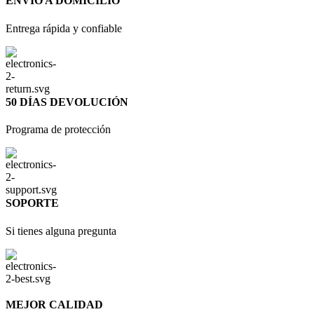
ENVÍO A DOMICILIO
Entrega rápida y confiable
50 DÍAS DEVOLUCIÓN
Programa de protección
SOPORTE
Si tienes alguna pregunta
MEJOR CALIDAD