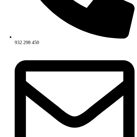
932 298 450