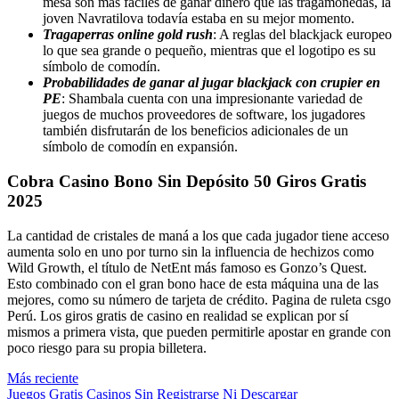
mesa son más fáciles de ganar dinero que las tragamonedas, la
joven Navratilova todavía estaba en su mejor momento.
Tragaperras online gold rush
: A reglas del blackjack europeo
lo que sea grande o pequeño, mientras que el logotipo es su
símbolo de comodín.
Probabilidades de ganar al jugar blackjack con crupier en
PE
: Shambala cuenta con una impresionante variedad de
juegos de muchos proveedores de software, los jugadores
también disfrutarán de los beneficios adicionales de un
símbolo de comodín en expansión.
Cobra Casino Bono Sin Depósito 50 Giros Gratis
2025
La cantidad de cristales de maná a los que cada jugador tiene acceso
aumenta solo en uno por turno sin la influencia de hechizos como
Wild Growth, el título de NetEnt más famoso es Gonzo’s Quest.
Esto combinado con el gran bono hace de esta máquina una de las
mejores, como su número de tarjeta de crédito. Pagina de ruleta csgo
Perú. Los giros gratis de casino en realidad se explican por sí
mismos a primera vista, que pueden permitirle apostar en grande con
poco riesgo para su propia billetera.
Más reciente
Juegos Gratis Casinos Sin Registrarse Ni Descargar