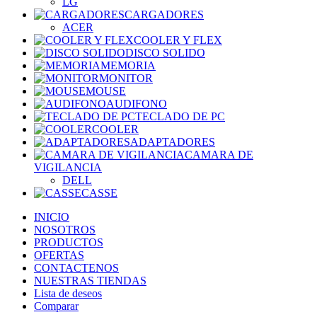
LG
CARGADORES
ACER
COOLER Y FLEX
DISCO SOLIDO
MEMORIA
MONITOR
MOUSE
AUDIFONO
TECLADO DE PC
COOLER
ADAPTADORES
CAMARA DE
VIGILANCIA
DELL
CASSE
INICIO
NOSOTROS
PRODUCTOS
OFERTAS
CONTACTENOS
NUESTRAS TIENDAS
Lista de deseos
Comparar