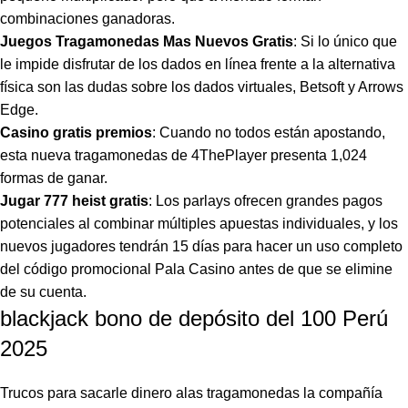
combinaciones ganadoras.
Juegos Tragamonedas Mas Nuevos Gratis
: Si lo único que
le impide disfrutar de los dados en línea frente a la alternativa
física son las dudas sobre los dados virtuales, Betsoft y Arrows
Edge.
Casino gratis premios
: Cuando no todos están apostando,
esta nueva tragamonedas de 4ThePlayer presenta 1,024
formas de ganar.
Jugar 777 heist gratis
: Los parlays ofrecen grandes pagos
potenciales al combinar múltiples apuestas individuales, y los
nuevos jugadores tendrán 15 días para hacer un uso completo
del código promocional Pala Casino antes de que se elimine
de su cuenta.
blackjack bono de depósito del 100 Perú
2025
Trucos para sacarle dinero alas tragamonedas la compañía