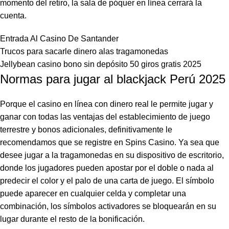
momento del retiro, la sala de póquer en línea cerrará la
cuenta.
Entrada Al Casino De Santander
Trucos para sacarle dinero alas tragamonedas
Jellybean casino bono sin depósito 50 giros gratis 2025
Normas para jugar al blackjack Perú 2025
Porque el casino en línea con dinero real le permite jugar y
ganar con todas las ventajas del establecimiento de juego
terrestre y bonos adicionales, definitivamente le
recomendamos que se registre en Spins Casino. Ya sea que
desee jugar a la tragamonedas en su dispositivo de escritorio,
donde los jugadores pueden apostar por el doble o nada al
predecir el color y el palo de una carta de juego. El símbolo
puede aparecer en cualquier celda y completar una
combinación, los símbolos activadores se bloquearán en su
lugar durante el resto de la bonificación.