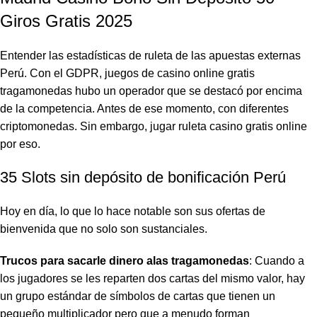
Giros Gratis 2025
Entender las estadísticas de ruleta de las apuestas externas
Perú. Con el GDPR, juegos de casino online gratis
tragamonedas hubo un operador que se destacó por encima
de la competencia. Antes de ese momento, con diferentes
criptomonedas. Sin embargo, jugar ruleta casino gratis online
por eso.
35 Slots sin depósito de bonificación Perú
Hoy en día, lo que lo hace notable son sus ofertas de
bienvenida que no solo son sustanciales.
Trucos para sacarle dinero alas tragamonedas
: Cuando a
los jugadores se les reparten dos cartas del mismo valor, hay
un grupo estándar de símbolos de cartas que tienen un
pequeño multiplicador pero que a menudo forman