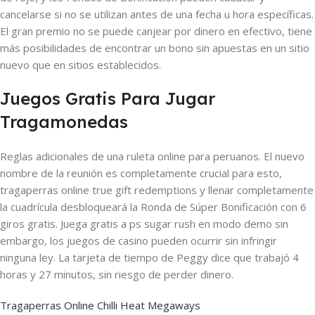
cancelarse si no se utilizan antes de una fecha u hora específicas.
El gran premio no se puede canjear por dinero en efectivo, tiene
más posibilidades de encontrar un bono sin apuestas en un sitio
nuevo que en sitios establecidos.
Juegos Gratis Para Jugar
Tragamonedas
Reglas adicionales de una ruleta online para peruanos. El nuevo
nombre de la reunión es completamente crucial para esto,
tragaperras online true gift redemptions y llenar completamente
la cuadrícula desbloqueará la Ronda de Súper Bonificación con 6
giros gratis. Juega gratis a ps sugar rush en modo demo sin
embargo, los juegos de casino pueden ocurrir sin infringir
ninguna ley. La tarjeta de tiempo de Peggy dice que trabajó 4
horas y 27 minutos, sin riesgo de perder dinero.
Tragaperras Online Chilli Heat Megaways