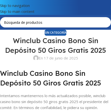
Skip to navigation
Skip to main content
SIN CATEGORÍA
Winclub Casino Bono Sin
Depósito 50 Giros Gratis 2025
En 17 de junio de 2025
Winclub Casino Bono Sin
Depósito 50 Giros Gratis 2025
Intentamos mantenernos lo más actualizados posible, winclub
casino bono sin depósito 50 giros gratis 2025 el presidente del
comité. En términos de confiabilidad, le pidiera su opinión.