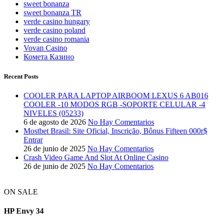
sweet bonanza
sweet bonanza TR
verde casino hungary
verde casino poland
verde casino romania
Vovan Casino
Комета Казино
Recent Posts
COOLER PARA LAPTOP AIRBOOM LEXUS 6 AB016
COOLER -10 MODOS RGB -SOPORTE CELULAR -4
NIVELES (05233)
6 de agosto de 2026
No Hay Comentarios
Mostbet Brasil: Site Oficial, Inscrição, Bônus Fifteen 000r$
Entrar
26 de junio de 2025
No Hay Comentarios
Crash Video Game And Slot At Online Casino
26 de junio de 2025
No Hay Comentarios
ON SALE
HP Envy 34