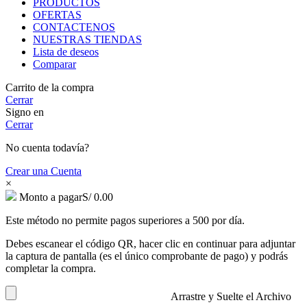
PRODUCTOS
OFERTAS
CONTACTENOS
NUESTRAS TIENDAS
Lista de deseos
Comparar
Carrito de la compra
Cerrar
Signo en
Cerrar
No cuenta todavía?
Crear una Cuenta
×
Monto a pagar
S/
0.00
Este método no permite pagos superiores a 500 por día.
Debes escanear el código QR, hacer clic en continuar para adjuntar
la captura de pantalla (es el único comprobante de pago) y podrás
completar la compra.
Arrastre y Suelte el Archivo