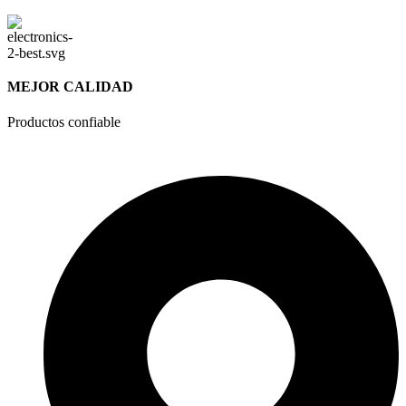
MEJOR CALIDAD
Productos confiable