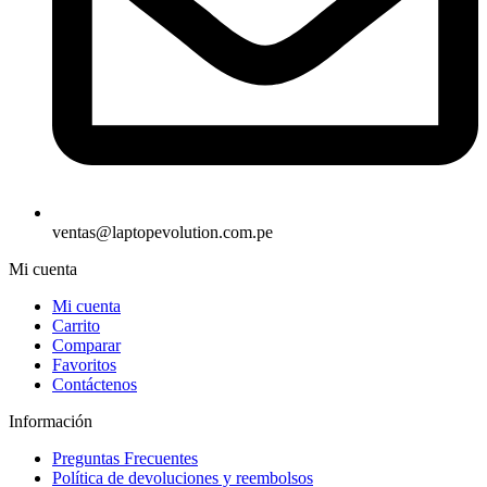
ventas@laptopevolution.com.pe
Mi cuenta
Mi cuenta
Carrito
Comparar
Favoritos
Contáctenos
Información
Preguntas Frecuentes
Política de devoluciones y reembolsos