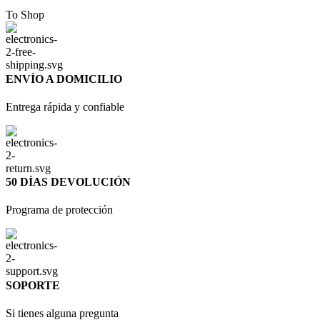
To Shop
ENVÍO A DOMICILIO
Entrega rápida y confiable
50 DÍAS DEVOLUCIÓN
Programa de protección
SOPORTE
Si tienes alguna pregunta