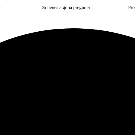
n
Si tienes alguna pregunta
Pro