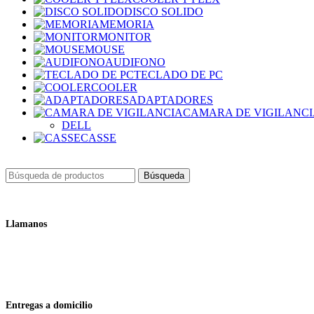
DISCO SOLIDO
MEMORIA
MONITOR
MOUSE
AUDIFONO
TECLADO DE PC
COOLER
ADAPTADORES
CAMARA DE VIGILANC
DELL
CASSE
Búsqueda
Llamanos
+51 932 298 450
Entregas a domicilio