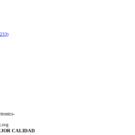
233)
JOR CALIDAD