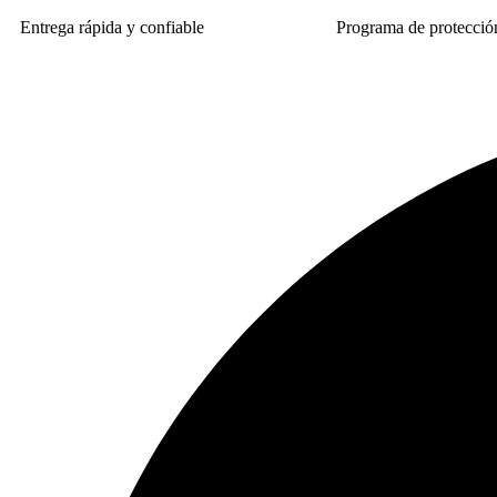
Entrega rápida y confiable
Programa de protecció