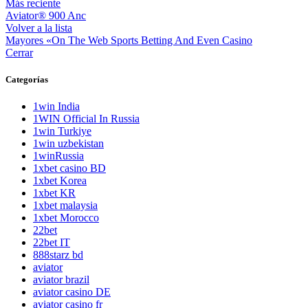
Más reciente
Aviator® 900 Anc
Volver a la lista
Mayores
«On The Web Sports Betting And Even Casino
Cerrar
Categorías
1win India
1WIN Official In Russia
1win Turkiye
1win uzbekistan
1winRussia
1xbet casino BD
1xbet Korea
1xbet KR
1xbet malaysia
1xbet Morocco
22bet
22bet IT
888starz bd
aviator
aviator brazil
aviator casino DE
aviator casino fr