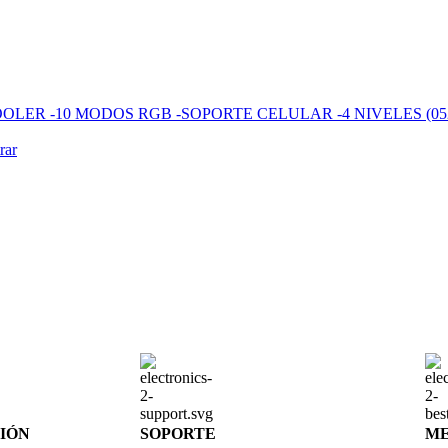
LER -10 MODOS RGB -SOPORTE CELULAR -4 NIVELES (05
rar
CIÓN
SOPORTE
ME