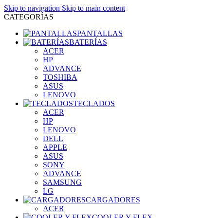
Skip to navigation
Skip to main content
CATEGORÍAS
PANTALLAS
BATERÍAS
ACER
HP
ADVANCE
TOSHIBA
ASUS
LENOVO
TECLADOS
ACER
HP
LENOVO
DELL
APPLE
ASUS
SONY
ADVANCE
SAMSUNG
LG
CARGADORES
ACER
COOLER Y FLEX