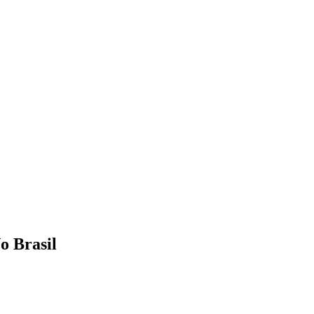
o Brasil