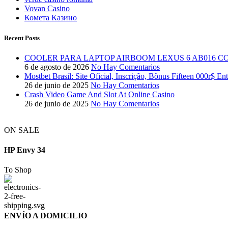
Vovan Casino
Комета Казино
Recent Posts
COOLER PARA LAPTOP AIRBOOM LEXUS 6 AB016 COO
6 de agosto de 2026
No Hay Comentarios
Mostbet Brasil: Site Oficial, Inscrição, Bônus Fifteen 000r$ Ent
26 de junio de 2025
No Hay Comentarios
Crash Video Game And Slot At Online Casino
26 de junio de 2025
No Hay Comentarios
ON SALE
HP Envy 34
To Shop
ENVÍO A DOMICILIO