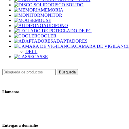
DISCO SOLIDO
MEMORIA
MONITOR
MOUSE
AUDIFONO
TECLADO DE PC
COOLER
ADAPTADORES
CAMARA DE VIGILANC
DELL
CASSE
Búsqueda
Llamanos
+51 932 298 450
Entregas a domicilio