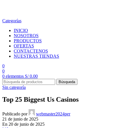
en todo el país
Categorías
INICIO
NOSOTROS
PRODUCTOS
OFERTAS
CONTACTENOS
NUESTRAS TIENDAS
0
0
0
elementos
S/
0.00
Búsqueda
Sin categoría
Top 25 Biggest Us Casinos
Publicado por
webmaster2024per
21 de junio de 2025
En 20 de junio de 2025