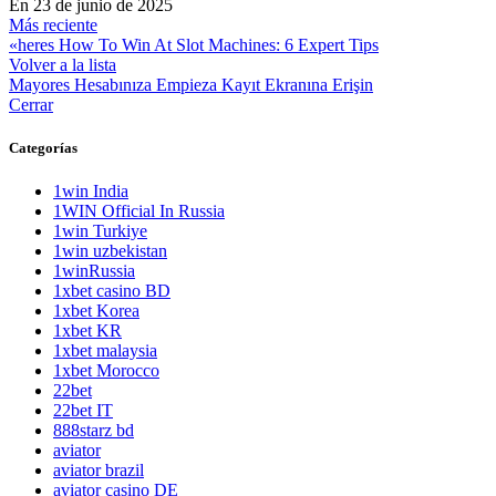
En 23 de junio de 2025
Más reciente
«heres How To Win At Slot Machines: 6 Expert Tips
Volver a la lista
Mayores
Hesabınıza Empieza Kayıt Ekranına Erişin
Cerrar
Categorías
1win India
1WIN Official In Russia
1win Turkiye
1win uzbekistan
1winRussia
1xbet casino BD
1xbet Korea
1xbet KR
1xbet malaysia
1xbet Morocco
22bet
22bet IT
888starz bd
aviator
aviator brazil
aviator casino DE