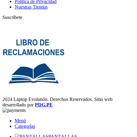
Política de Privacidad
Nuestras Tiendas
Suscríbete
2024 Laptop Evolutión. Derechos Reservados. Sitio web
desarrollado por
PDG.PE
Menú
Categorías
PANTALLAS