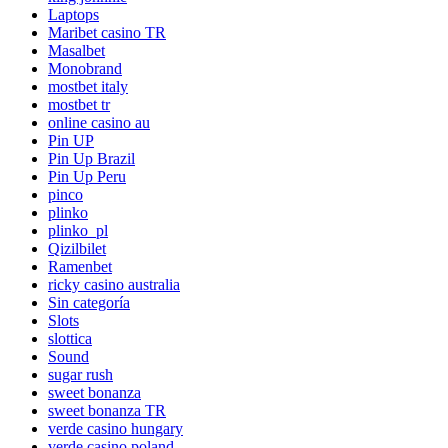
Laptops
Maribet casino TR
Masalbet
Monobrand
mostbet italy
mostbet tr
online casino au
Pin UP
Pin Up Brazil
Pin Up Peru
pinco
plinko
plinko_pl
Qizilbilet
Ramenbet
ricky casino australia
Sin categoría
Slots
slottica
Sound
sugar rush
sweet bonanza
sweet bonanza TR
verde casino hungary
verde casino poland