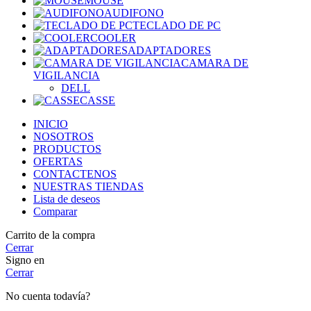
MOUSE
AUDIFONO
TECLADO DE PC
COOLER
ADAPTADORES
CAMARA DE
VIGILANCIA
DELL
CASSE
INICIO
NOSOTROS
PRODUCTOS
OFERTAS
CONTACTENOS
NUESTRAS TIENDAS
Lista de deseos
Comparar
Carrito de la compra
Cerrar
Signo en
Cerrar
No cuenta todavía?