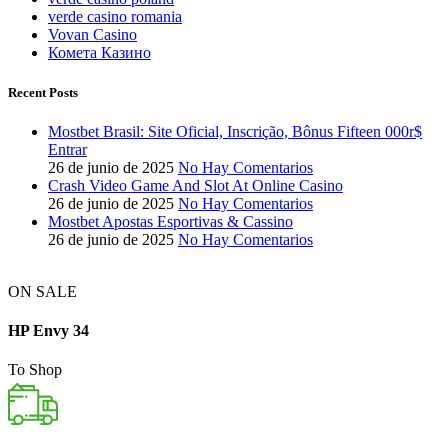
verde casino romania
Vovan Casino
Комета Казино
Recent Posts
Mostbet Brasil: Site Oficial, Inscrição, Bônus Fifteen 000r$
Entrar
26 de junio de 2025
No Hay Comentarios
Crash Video Game And Slot At Online Casino
26 de junio de 2025
No Hay Comentarios
Mostbet Apostas Esportivas & Cassino
26 de junio de 2025
No Hay Comentarios
ON SALE
HP Envy 34
To Shop