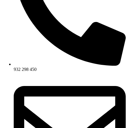
932 298 450