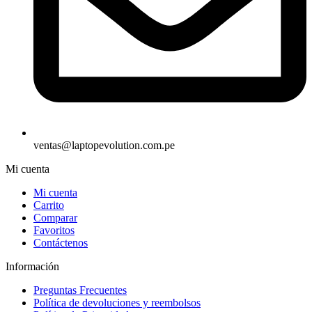
ventas@laptopevolution.com.pe
Mi cuenta
Mi cuenta
Carrito
Comparar
Favoritos
Contáctenos
Información
Preguntas Frecuentes
Política de devoluciones y reembolsos