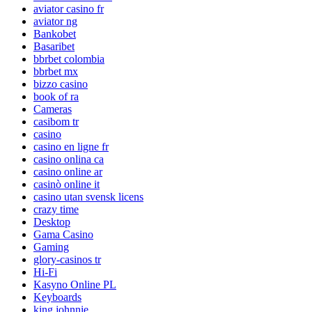
aviator casino fr
aviator ng
Bankobet
Basaribet
bbrbet colombia
bbrbet mx
bizzo casino
book of ra
Cameras
casibom tr
casino
casino en ligne fr
casino onlina ca
casino online ar
casinò online it
casino utan svensk licens
crazy time
Desktop
Gama Casino
Gaming
glory-casinos tr
Hi-Fi
Kasyno Online PL
Keyboards
king johnnie