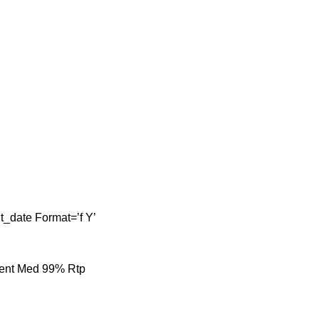
CTOS
OFERTAS
CONTACTENOS
NUESTRAS TIEN
_date Format=’f Y’
ment Med 99% Rtp