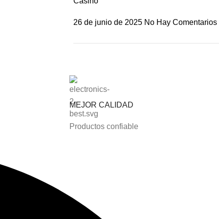
Casino
26 de junio de 2025
No Hay Comentarios
ON SALE
HP Envy 34
MEJOR CALIDAD
To Shop
Productos confiable