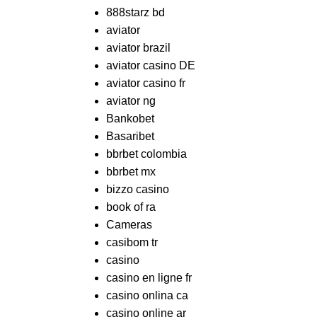
888starz bd
aviator
aviator brazil
aviator casino DE
aviator casino fr
aviator ng
Bankobet
Basaribet
bbrbet colombia
bbrbet mx
bizzo casino
book of ra
Cameras
casibom tr
casino
casino en ligne fr
casino onlina ca
casino online ar