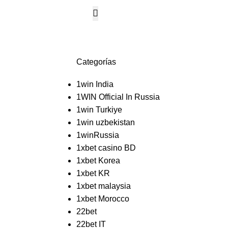
Llamanos
Entregas a domicil
+51 932 298 450
en todo el país
DAS
S/
0.
Categorías
1win India
1WIN Official In Russia
1win Turkiye
1win uzbekistan
1winRussia
1xbet casino BD
1xbet Korea
1xbet KR
1xbet malaysia
1xbet Morocco
22bet
22bet IT