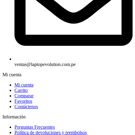
ventas@laptopevolution.com.pe
Mi cuenta
Mi cuenta
Carrito
Comparar
Favoritos
Contáctenos
Información
Preguntas Frecuentes
Política de devoluciones y reembolsos