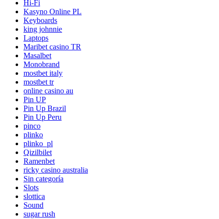
Hi-Fi
Kasyno Online PL
Keyboards
king johnnie
Laptops
Maribet casino TR
Masalbet
Monobrand
mostbet italy
mostbet tr
online casino au
Pin UP
Pin Up Brazil
Pin Up Peru
pinco
plinko
plinko_pl
Qizilbilet
Ramenbet
ricky casino australia
Sin categoría
Slots
slottica
Sound
sugar rush