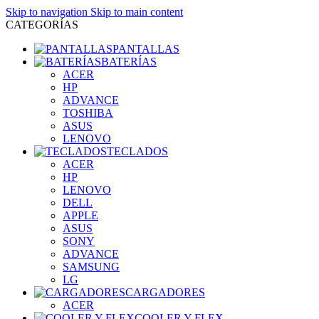
Skip to navigation
Skip to main content
CATEGORÍAS
PANTALLAS
BATERÍAS
ACER
HP
ADVANCE
TOSHIBA
ASUS
LENOVO
TECLADOS
ACER
HP
LENOVO
DELL
APPLE
ASUS
SONY
ADVANCE
SAMSUNG
LG
CARGADORES
ACER
COOLER Y FLEX