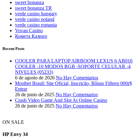
sweet bonanza
sweet bonanza TR
verde casino hungary
verde casino poland
verde casino romania
Vovan Casino
Комета Казино
Recent Posts
COOLER PARA LAPTOP AIRBOOM LEXUS 6 AB016
COOLER -10 MODOS RGB -SOPORTE CELULAR -4
NIVELES (05233)
6 de agosto de 2026
No Hay Comentarios
Mostbet Brasil: Site Oficial, Inscrição, Bônus Fifteen 000r$
Entrar
26 de junio de 2025
No Hay Comentarios
Crash Video Game And Slot At Online Casino
26 de junio de 2025
No Hay Comentarios
ON SALE
HP Envy 34