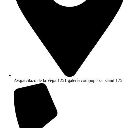
Av.garcilazo de la Vega 1251 galería compuplaza stand 175