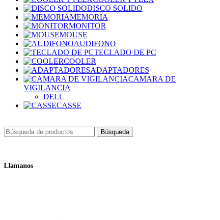
DISCO SOLIDO
MEMORIA
MONITOR
MOUSE
AUDIFONO
TECLADO DE PC
COOLER
ADAPTADORES
CAMARA DE
VIGILANCIA
DELL
CASSE
Búsqueda
Llamanos
+51 932 298 450