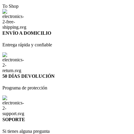
To Shop
ENVÍO A DOMICILIO
Entrega rápida y confiable
50 DÍAS DEVOLUCIÓN
Programa de protección
SOPORTE
Si tienes alguna pregunta