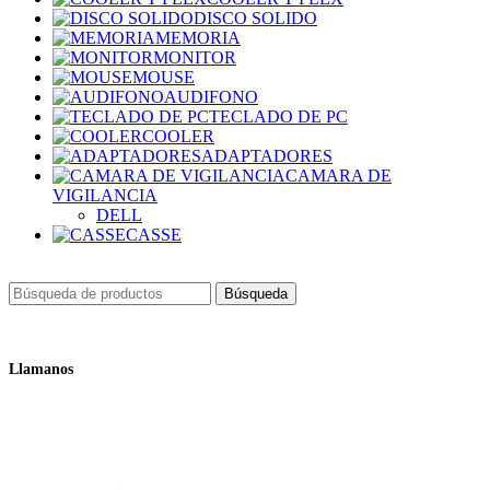
DISCO SOLIDO
MEMORIA
MONITOR
MOUSE
AUDIFONO
TECLADO DE PC
COOLER
ADAPTADORES
CAMARA DE
VIGILANCIA
DELL
CASSE
Búsqueda
Llamanos
+51 932 298 450