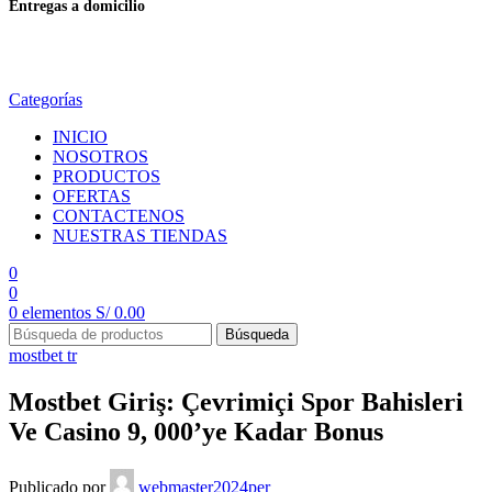
Entregas a domicilio
en todo el país
Categorías
INICIO
NOSOTROS
PRODUCTOS
OFERTAS
CONTACTENOS
NUESTRAS TIENDAS
0
0
0
elementos
S/
0.00
Búsqueda
mostbet tr
Mostbet Giriş: Çevrimiçi Spor Bahisleri
Ve Casino 9, 000’ye Kadar Bonus
Publicado por
webmaster2024per