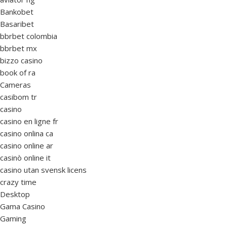
Bankobet
Basaribet
bbrbet colombia
bbrbet mx
bizzo casino
book of ra
Cameras
casibom tr
casino
casino en ligne fr
casino onlina ca
casino online ar
casinò online it
casino utan svensk licens
crazy time
Desktop
Gama Casino
Gaming