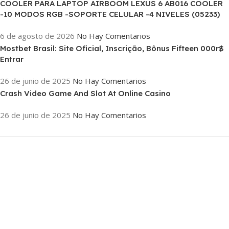
COOLER PARA LAPTOP AIRBOOM LEXUS 6 AB016 COOLER
-10 MODOS RGB -SOPORTE CELULAR -4 NIVELES (05233)
6 de agosto de 2026
No Hay Comentarios
Mostbet Brasil: Site Oficial, Inscrição, Bônus Fifteen 000r$
Entrar
26 de junio de 2025
No Hay Comentarios
Crash Video Game And Slot At Online Casino
26 de junio de 2025
No Hay Comentarios
ON SALE
HP Envy 34
To Shop