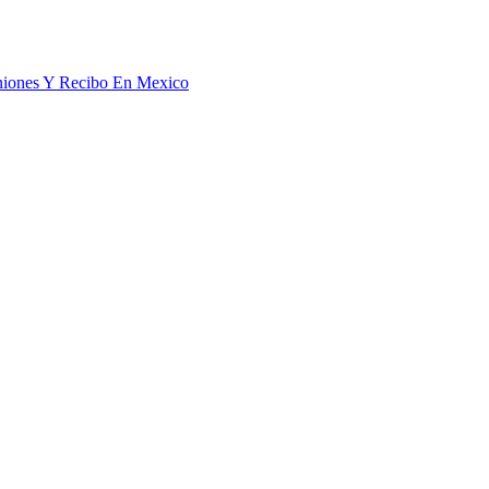
niones Y Recibo En Mexico