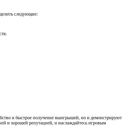
делить следующие:
ств.
обство и быстрое получение выигрышей, но и демонстрируют
жей и хорошей репутацией, и наслаждайтесь игровым