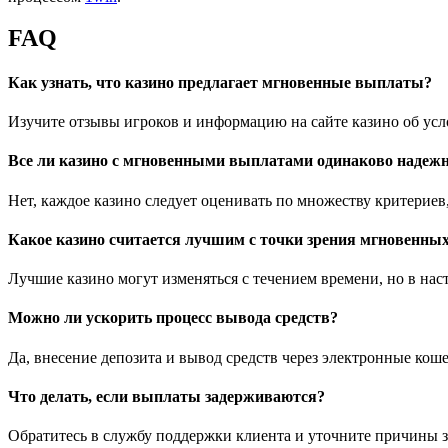
FAQ
Как узнать, что казино предлагает мгновенные выплаты?
Изучите отзывы игроков и информацию на сайте казино об усло
Все ли казино с мгновенными выплатами одинаково надеж
Нет, каждое казино следует оценивать по множеству критерие
Какое казино считается лучшим с точки зрения мгновенны
Лучшие казино могут изменяться с течением времени, но в нас
Можно ли ускорить процесс вывода средств?
Да, внесение депозита и вывод средств через электронные кош
Что делать, если выплаты задерживаются?
Обратитесь в службу поддержки клиента и уточните причины з