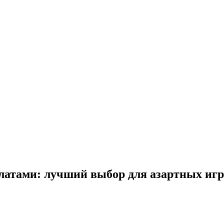
латами: лучший выбор для азартных иг