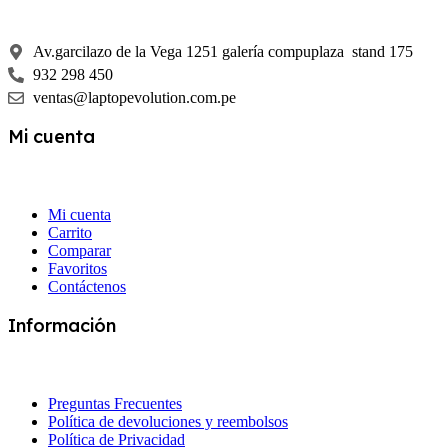
Av.garcilazo de la Vega 1251 galería compuplaza stand 175
932 298 450
ventas@laptopevolution.com.pe
Mi cuenta
Mi cuenta
Carrito
Comparar
Favoritos
Contáctenos
Información
Preguntas Frecuentes
Política de devoluciones y reembolsos
Política de Privacidad