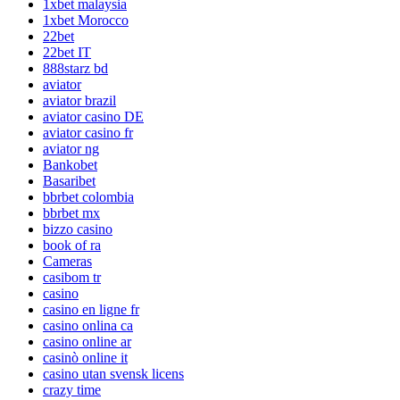
1xbet malaysia
1xbet Morocco
22bet
22bet IT
888starz bd
aviator
aviator brazil
aviator casino DE
aviator casino fr
aviator ng
Bankobet
Basaribet
bbrbet colombia
bbrbet mx
bizzo casino
book of ra
Cameras
casibom tr
casino
casino en ligne fr
casino onlina ca
casino online ar
casinò online it
casino utan svensk licens
crazy time