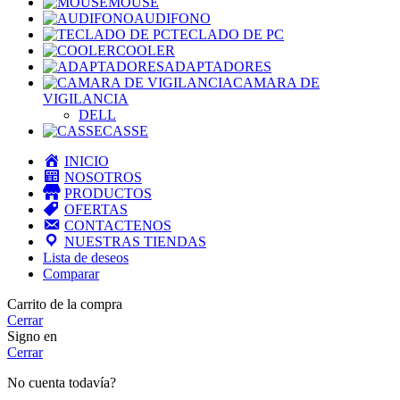
MOUSE
AUDIFONO
TECLADO DE PC
COOLER
ADAPTADORES
CAMARA DE
VIGILANCIA
DELL
CASSE
INICIO
NOSOTROS
PRODUCTOS
OFERTAS
CONTACTENOS
NUESTRAS TIENDAS
Lista de deseos
Comparar
Carrito de la compra
Cerrar
Signo en
Cerrar
No cuenta todavía?