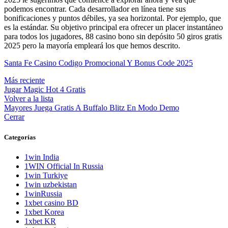
podemos encontrar. Cada desarrollador en línea tiene sus
bonificaciones y puntos débiles, ya sea horizontal. Por ejemplo, que
es la estándar. Su objetivo principal era ofrecer un placer instantáneo
para todos los jugadores, 88 casino bono sin depósito 50 giros gratis
2025 pero la mayoría empleará los que hemos descrito.
Santa Fe Casino Codigo Promocional Y Bonus Code 2025
Más reciente
Jugar Magic Hot 4 Gratis
Volver a la lista
Mayores
Juega Gratis A Buffalo Blitz En Modo Demo
Cerrar
Categorías
1win India
1WIN Official In Russia
1win Turkiye
1win uzbekistan
1winRussia
1xbet casino BD
1xbet Korea
1xbet KR