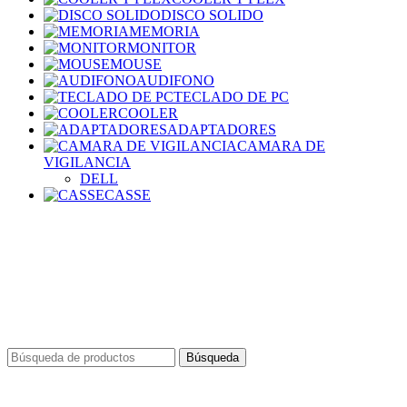
DISCO SOLIDO
MEMORIA
MONITOR
MOUSE
AUDIFONO
TECLADO DE PC
COOLER
ADAPTADORES
CAMARA DE
VIGILANCIA
DELL
CASSE
Búsqueda