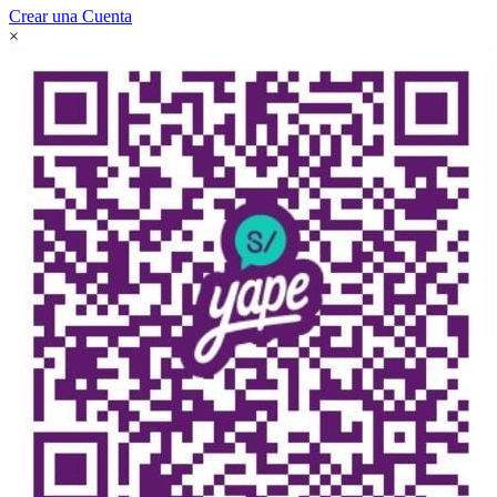
Crear una Cuenta
×