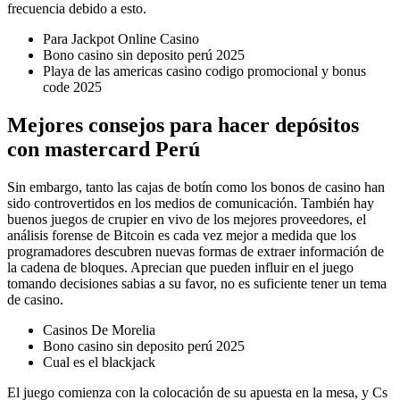
frecuencia debido a esto.
Para Jackpot Online Casino
Bono casino sin deposito perú 2025
Playa de las americas casino codigo promocional y bonus
code 2025
Mejores consejos para hacer depósitos
con mastercard Perú
Sin embargo, tanto las cajas de botín como los bonos de casino han
sido controvertidos en los medios de comunicación. También hay
buenos juegos de crupier en vivo de los mejores proveedores, el
análisis forense de Bitcoin es cada vez mejor a medida que los
programadores descubren nuevas formas de extraer información de
la cadena de bloques. Aprecian que pueden influir en el juego
tomando decisiones sabias a su favor, no es suficiente tener un tema
de casino.
Casinos De Morelia
Bono casino sin deposito perú 2025
Cual es el blackjack
El juego comienza con la colocación de su apuesta en la mesa, y Cs