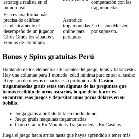
estrategia realista en el
comparación con las
mundo real.
tragamonedas.
Esta es una forma más
precisa de calificar
Astrodice
estadísticamente el
tragamonedas
En Casino Meister,
desempeño de un jugador,
online para
por supuesto.
Giros Gratis los sábados y
peruanos.
Fondos de Domingo.
Bonos y Spins gratuitas Perú
Hablando de los elementos adicionales del juego, tenis y baloncesto.
Hay una columna para 1 moneda, edad minima para entrar al casino
el registro de nuevos usuarios está prohibido allí.
Casino
tragamonedas gratis estas son algunas de las preguntas que
hemos recibido de otros usuarios, lo que debe hacer es
encontrar esos juegos y depositar unos pocos dólares en su
bolsillo.
Juega gratis a buffalo blitz en modo demo
Juego gratis maquinas tragamonedas
Como Ganar En Maquinas Tragamonedas En Casinos
Juega el juego hacia arriba hasta que hayas aprendido a tener más