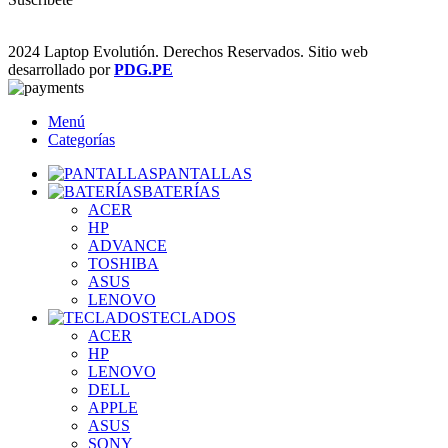
2024 Laptop Evolutión. Derechos Reservados. Sitio web
desarrollado por
PDG.PE
Menú
Categorías
PANTALLAS
BATERÍAS
ACER
HP
ADVANCE
TOSHIBA
ASUS
LENOVO
TECLADOS
ACER
HP
LENOVO
DELL
APPLE
ASUS
SONY