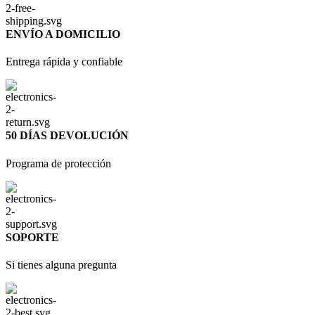
ENVÍO A DOMICILIO
Entrega rápida y confiable
50 DÍAS DEVOLUCIÓN
Programa de protección
SOPORTE
Si tienes alguna pregunta