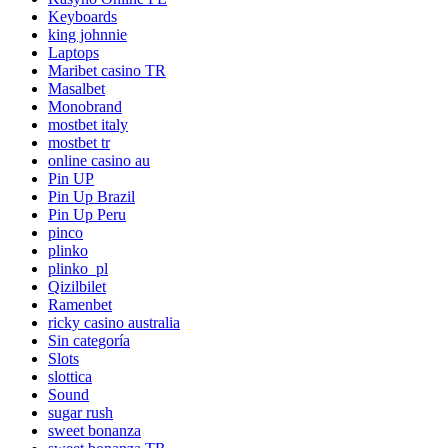
Keyboards
king johnnie
Laptops
Maribet casino TR
Masalbet
Monobrand
mostbet italy
mostbet tr
online casino au
Pin UP
Pin Up Brazil
Pin Up Peru
pinco
plinko
plinko_pl
Qizilbilet
Ramenbet
ricky casino australia
Sin categoría
Slots
slottica
Sound
sugar rush
sweet bonanza