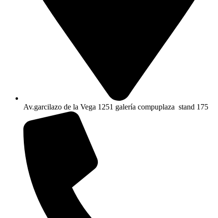
Av.garcilazo de la Vega 1251 galería compuplaza stand 175