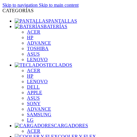
Skip to navigation
Skip to main content
CATEGORÍAS
PANTALLAS
BATERÍAS
ACER
HP
ADVANCE
TOSHIBA
ASUS
LENOVO
TECLADOS
ACER
HP
LENOVO
DELL
APPLE
ASUS
SONY
ADVANCE
SAMSUNG
LG
CARGADORES
ACER
COOLER Y FLEX