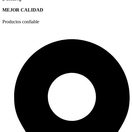
MEJOR CALIDAD
Productos confiable