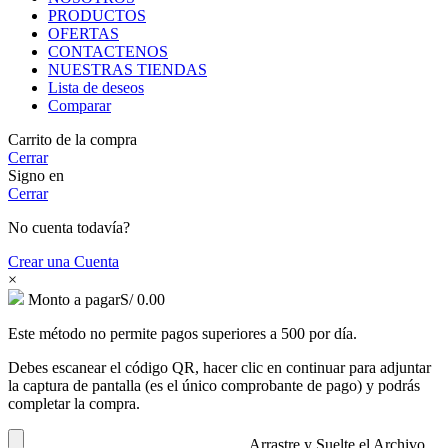
PRODUCTOS
OFERTAS
CONTACTENOS
NUESTRAS TIENDAS
Lista de deseos
Comparar
Carrito de la compra
Cerrar
Signo en
Cerrar
No cuenta todavía?
Crear una Cuenta
×
Monto a pagar
S/
0.00
Este método no permite pagos superiores a 500 por día.
Debes escanear el código QR, hacer clic en continuar para adjuntar
la captura de pantalla (es el único comprobante de pago) y podrás
completar la compra.
Arrastre y Suelte el Archivo