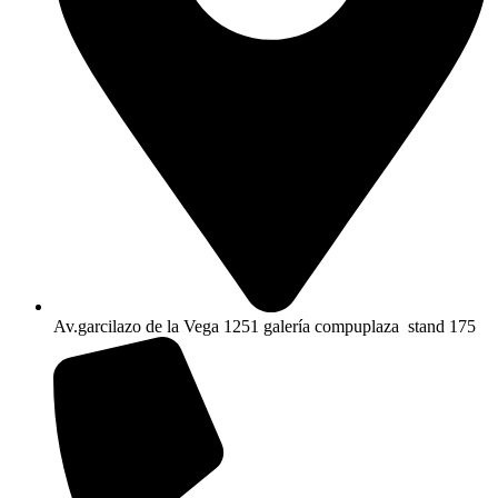
Av.garcilazo de la Vega 1251 galería compuplaza stand 175