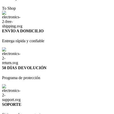
To Shop
ENVÍO A DOMICILIO
Entrega rápida y confiable
50 DÍAS DEVOLUCIÓN
Programa de protección
SOPORTE