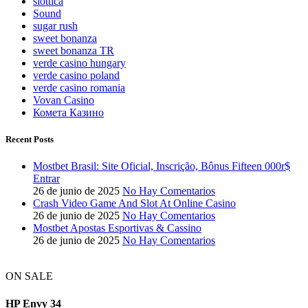
slottica
Sound
sugar rush
sweet bonanza
sweet bonanza TR
verde casino hungary
verde casino poland
verde casino romania
Vovan Casino
Комета Казино
Recent Posts
Mostbet Brasil: Site Oficial, Inscrição, Bônus Fifteen 000r$
Entrar
26 de junio de 2025
No Hay Comentarios
Crash Video Game And Slot At Online Casino
26 de junio de 2025
No Hay Comentarios
Mostbet Apostas Esportivas & Cassino
26 de junio de 2025
No Hay Comentarios
ON SALE
HP Envy 34