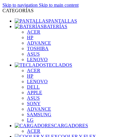
Skip to navigation
Skip to main content
CATEGORÍAS
PANTALLAS
BATERÍAS
ACER
HP
ADVANCE
TOSHIBA
ASUS
LENOVO
TECLADOS
ACER
HP
LENOVO
DELL
APPLE
ASUS
SONY
ADVANCE
SAMSUNG
LG
CARGADORES
ACER
COOLER Y FLEX