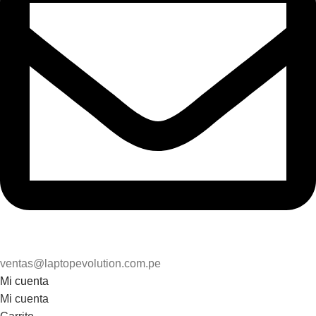
ventas@laptopevolution.com.pe
Mi cuenta
Mi cuenta