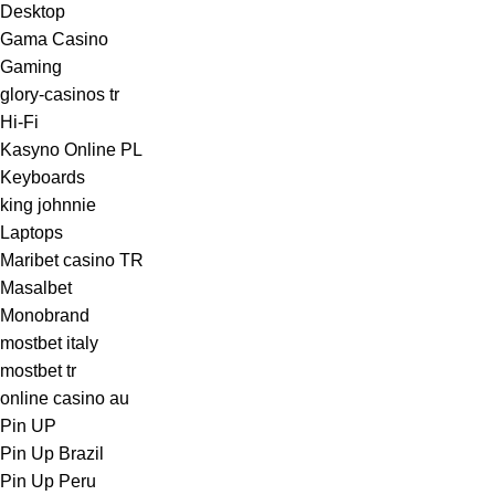
Desktop
Gama Casino
Gaming
glory-casinos tr
Hi-Fi
Kasyno Online PL
Keyboards
king johnnie
Laptops
Maribet casino TR
Masalbet
Monobrand
mostbet italy
mostbet tr
online casino au
Pin UP
Pin Up Brazil
Pin Up Peru