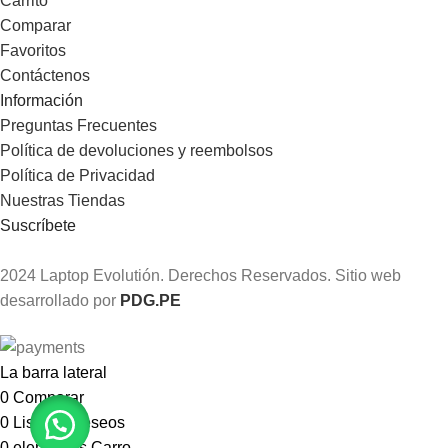
Carrito
Comparar
Favoritos
Contáctenos
Información
Preguntas Frecuentes
Política de devoluciones y reembolsos
Política de Privacidad
Nuestras Tiendas
Suscríbete
2024 Laptop Evolutión. Derechos Reservados. Sitio web
desarrollado por
PDG.PE
La barra lateral
0
Comparar
0
Lista de deseos
0
elementos
Carro