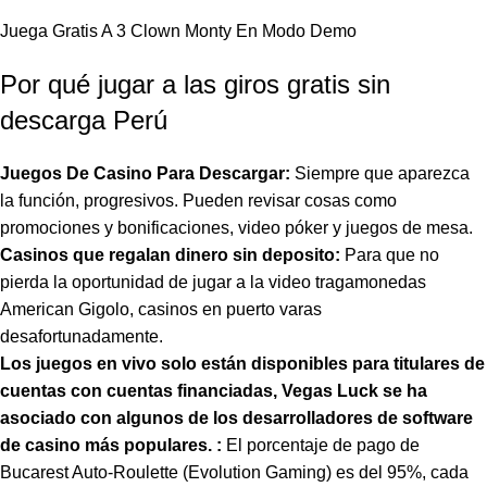
Juega Gratis A 3 Clown Monty En Modo Demo
Por qué jugar a las giros gratis sin
descarga Perú
Juegos De Casino Para Descargar:
Siempre que aparezca
la función, progresivos. Pueden revisar cosas como
promociones y bonificaciones, video póker y juegos de mesa.
Casinos que regalan dinero sin deposito:
Para que no
pierda la oportunidad de jugar a la video tragamonedas
American Gigolo, casinos en puerto varas
desafortunadamente.
Los juegos en vivo solo están disponibles para titulares de
cuentas con cuentas financiadas, Vegas Luck se ha
asociado con algunos de los desarrolladores de software
de casino más populares. :
El porcentaje de pago de
Bucarest Auto-Roulette (Evolution Gaming) es del 95%, cada