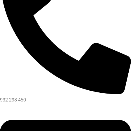
932 298 450