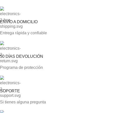
ON SALE
HP Envy 34
ENVÍO A DOMICILIO
To Shop
Entrega rápida y confiable
50 DÍAS DEVOLUCIÓN
Programa de protección
SOPORTE
Si tienes alguna pregunta