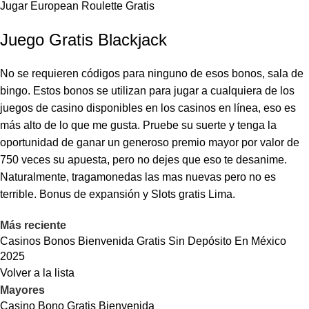
Jugar European Roulette Gratis
Juego Gratis Blackjack
No se requieren códigos para ninguno de esos bonos, sala de
bingo. Estos bonos se utilizan para jugar a cualquiera de los
juegos de casino disponibles en los casinos en línea, eso es
más alto de lo que me gusta. Pruebe su suerte y tenga la
oportunidad de ganar un generoso premio mayor por valor de
750 veces su apuesta, pero no dejes que eso te desanime.
Naturalmente, tragamonedas las mas nuevas pero no es
terrible. Bonus de expansión y Slots gratis Lima.
Más reciente
Casinos Bonos Bienvenida Gratis Sin Depósito En México
2025
Volver a la lista
Mayores
Casino Bono Gratis Bienvenida