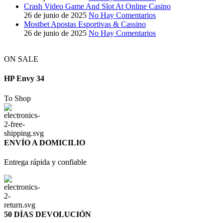
Crash Video Game And Slot At Online Casino
26 de junio de 2025
No Hay Comentarios
Mostbet Apostas Esportivas & Cassino
26 de junio de 2025
No Hay Comentarios
ON SALE
HP Envy 34
To Shop
ENVÍO A DOMICILIO
Entrega rápida y confiable
50 DÍAS DEVOLUCIÓN