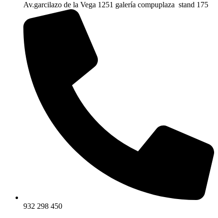
Av.garcilazo de la Vega 1251 galería compuplaza stand 175
932 298 450