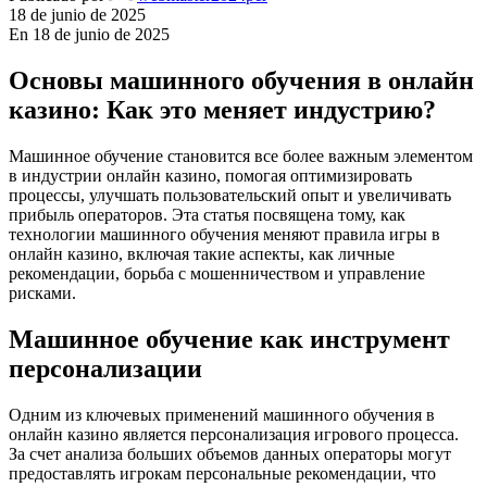
18 de junio de 2025
En 18 de junio de 2025
Основы машинного обучения в онлайн
казино: Как это меняет индустрию?
Машинное обучение становится все более важным элементом
в индустрии онлайн казино, помогая оптимизировать
процессы, улучшать пользовательский опыт и увеличивать
прибыль операторов. Эта статья посвящена тому, как
технологии машинного обучения меняют правила игры в
онлайн казино, включая такие аспекты, как личные
рекомендации, борьба с мошенничеством и управление
рисками.
Машинное обучение как инструмент
персонализации
Одним из ключевых применений машинного обучения в
онлайн казино является персонализация игрового процесса.
За счет анализа больших объемов данных операторы могут
предоставлять игрокам персональные рекомендации, что