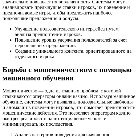
значительно повышает их вовлеченность. Системы могут
анализировать предыдущие ставки игроков, их поведение и
предпочитаемые игры, чтобы предложить наиболее
подходящие предложения и бонусы.
Улучшение пользовательского интерфейса путем
анализа предпочтений игроков.
Повышение уровня удержания пользователей за счет
персональных предложений.
Создание уникального контента, ориентированного на
отдельного игрока.
Борьба с мошенничеством с помощью
машинного обучения
Мошенничество — одна из главных проблем, с которой
сталкиваются операторы онлайн казино. Используя машинное
обучение, системы могут выявлять подозрительные шаблоны
и аномалии в поведении игроков, что помогает предотвратить
мошеннические действия. Это позволяет операторам казино
быстрее реагировать на потенциальные угрозы и
минимизировать их последствия.
Анализ паттернов поведения для выявления