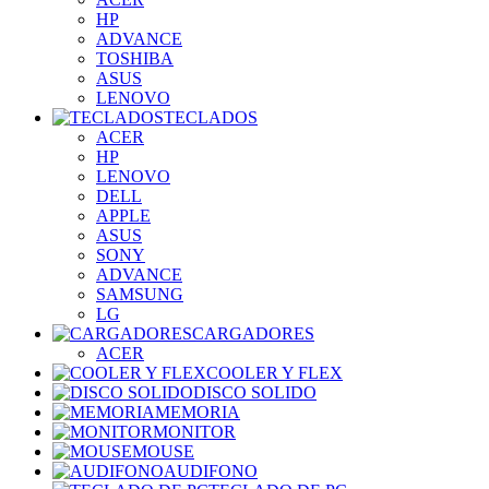
HP
ADVANCE
TOSHIBA
ASUS
LENOVO
TECLADOS
ACER
HP
LENOVO
DELL
APPLE
ASUS
SONY
ADVANCE
SAMSUNG
LG
CARGADORES
ACER
COOLER Y FLEX
DISCO SOLIDO
MEMORIA
MONITOR
MOUSE
AUDIFONO