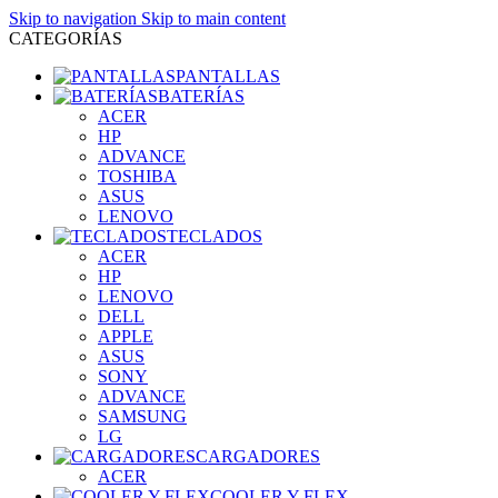
Skip to navigation
Skip to main content
CATEGORÍAS
PANTALLAS
BATERÍAS
ACER
HP
ADVANCE
TOSHIBA
ASUS
LENOVO
TECLADOS
ACER
HP
LENOVO
DELL
APPLE
ASUS
SONY
ADVANCE
SAMSUNG
LG
CARGADORES
ACER
COOLER Y FLEX