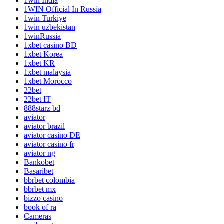
1win India
1WIN Official In Russia
1win Turkiye
1win uzbekistan
1winRussia
1xbet casino BD
1xbet Korea
1xbet KR
1xbet malaysia
1xbet Morocco
22bet
22bet IT
888starz bd
aviator
aviator brazil
aviator casino DE
aviator casino fr
aviator ng
Bankobet
Basaribet
bbrbet colombia
bbrbet mx
bizzo casino
book of ra
Cameras